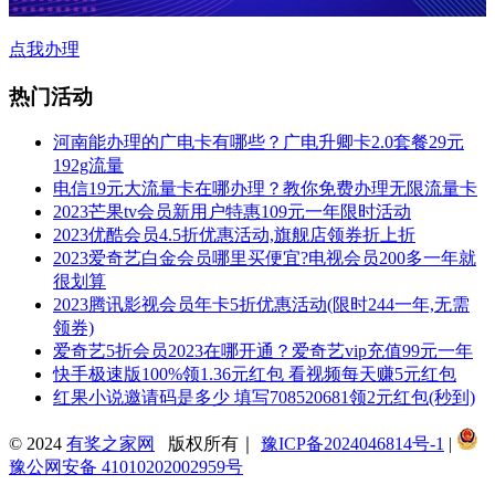
点我办理
热门活动
河南能办理的广电卡有哪些？广电升卿卡2.0套餐29元
192g流量
电信19元大流量卡在哪办理？教你免费办理无限流量卡
2023芒果tv会员新用户特惠109元一年限时活动
2023优酷会员4.5折优惠活动,旗舰店领券折上折
2023爱奇艺白金会员哪里买便宜?电视会员200多一年就
很划算
2023腾讯影视会员年卡5折优惠活动(限时244一年,无需
领券)
爱奇艺5折会员2023在哪开通？爱奇艺vip充值99元一年
快手极速版100%领1.36元红包 看视频每天赚5元红包
红果小说邀请码是多少 填写708520681领2元红包(秒到)
© 2024
有奖之家网
版权所有｜
豫ICP备2024046814号-1
|
豫公网安备 41010202002959号