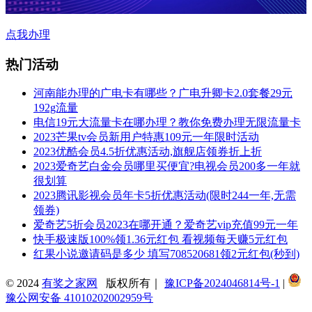
点我办理
热门活动
河南能办理的广电卡有哪些？广电升卿卡2.0套餐29元
192g流量
电信19元大流量卡在哪办理？教你免费办理无限流量卡
2023芒果tv会员新用户特惠109元一年限时活动
2023优酷会员4.5折优惠活动,旗舰店领券折上折
2023爱奇艺白金会员哪里买便宜?电视会员200多一年就
很划算
2023腾讯影视会员年卡5折优惠活动(限时244一年,无需
领券)
爱奇艺5折会员2023在哪开通？爱奇艺vip充值99元一年
快手极速版100%领1.36元红包 看视频每天赚5元红包
红果小说邀请码是多少 填写708520681领2元红包(秒到)
© 2024
有奖之家网
版权所有｜
豫ICP备2024046814号-1
|
豫公网安备 41010202002959号