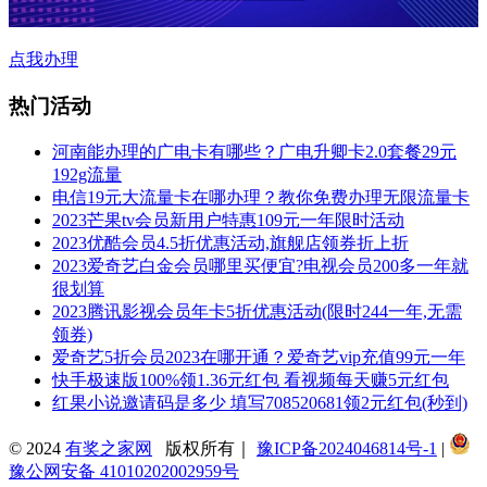
点我办理
热门活动
河南能办理的广电卡有哪些？广电升卿卡2.0套餐29元
192g流量
电信19元大流量卡在哪办理？教你免费办理无限流量卡
2023芒果tv会员新用户特惠109元一年限时活动
2023优酷会员4.5折优惠活动,旗舰店领券折上折
2023爱奇艺白金会员哪里买便宜?电视会员200多一年就
很划算
2023腾讯影视会员年卡5折优惠活动(限时244一年,无需
领券)
爱奇艺5折会员2023在哪开通？爱奇艺vip充值99元一年
快手极速版100%领1.36元红包 看视频每天赚5元红包
红果小说邀请码是多少 填写708520681领2元红包(秒到)
© 2024
有奖之家网
版权所有｜
豫ICP备2024046814号-1
|
豫公网安备 41010202002959号