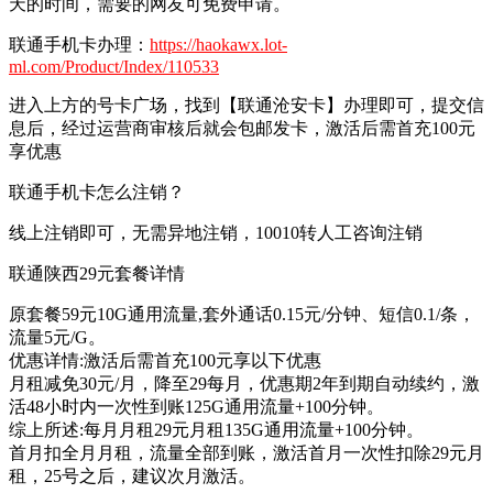
天的时间，需要的网友可免费申请。
联通手机卡办理：
https://haokawx.lot-
ml.com/Product/Index/110533
进入上方的号卡广场，找到【联通沧安卡】办理即可，提交信
息后，经过运营商审核后就会包邮发卡，激活后需首充100元
享优惠
联通手机卡怎么注销？
线上注销即可，无需异地注销，10010转人工咨询注销
联通陕西29元套餐详情
原套餐59元10G通用流量,套外通话0.15元/分钟、短信0.1/条，
流量5元/G。
优惠详情:激活后需首充100元享以下优惠
月租减免30元/月，降至29每月，优惠期2年到期自动续约，激
活48小时内一次性到账125G通用流量+100分钟。
综上所述:每月月租29元月租135G通用流量+100分钟。
首月扣全月月租，流量全部到账，激活首月一次性扣除29元月
租，25号之后，建议次月激活。