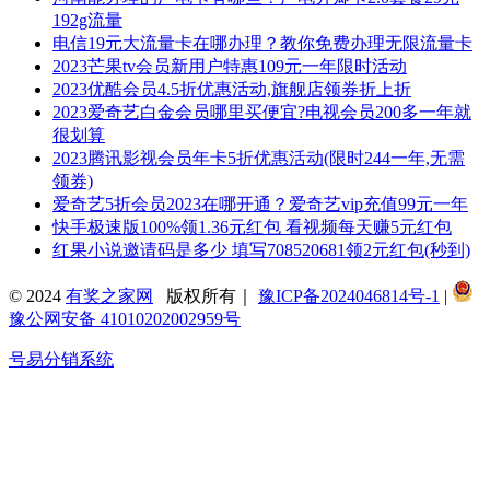
192g流量
电信19元大流量卡在哪办理？教你免费办理无限流量卡
2023芒果tv会员新用户特惠109元一年限时活动
2023优酷会员4.5折优惠活动,旗舰店领券折上折
2023爱奇艺白金会员哪里买便宜?电视会员200多一年就
很划算
2023腾讯影视会员年卡5折优惠活动(限时244一年,无需
领券)
爱奇艺5折会员2023在哪开通？爱奇艺vip充值99元一年
快手极速版100%领1.36元红包 看视频每天赚5元红包
红果小说邀请码是多少 填写708520681领2元红包(秒到)
© 2024
有奖之家网
版权所有｜
豫ICP备2024046814号-1
|
豫公网安备 41010202002959号
号易分销系统