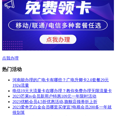
点我办理
热门活动
河南能办理的广电卡有哪些？广电升卿卡2.0套餐29元
192g流量
电信19元大流量卡在哪办理？教你免费办理无限流量卡
2023芒果tv会员新用户特惠109元一年限时活动
2023优酷会员4.5折优惠活动,旗舰店领券折上折
2023爱奇艺白金会员哪里买便宜?电视会员200多一年就
很划算