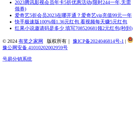
2023腾讯影视会员年卡5折优惠活动(限时244一年,无需
领券)
爱奇艺5折会员2023在哪开通？爱奇艺vip充值99元一年
快手极速版100%领1.36元红包 看视频每天赚5元红包
红果小说邀请码是多少 填写708520681领2元红包(秒到)
© 2024
有奖之家网
版权所有｜
豫ICP备2024046814号-1
|
豫公网安备 41010202002959号
号易分销系统