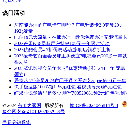
点我办理
热门活动
河南能办理的广电卡有哪些？广电升卿卡2.0套餐29元
192g流量
电信19元大流量卡在哪办理？教你免费办理无限流量卡
2023芒果tv会员新用户特惠109元一年限时活动
2023优酷会员4.5折优惠活动,旗舰店领券折上折
2023爱奇艺白金会员哪里买便宜?电视会员200多一年就
很划算
2023腾讯影视会员年卡5折优惠活动(限时244一年,无需
领券)
爱奇艺5折会员2023在哪开通？爱奇艺vip充值99元一年
快手极速版100%领1.36元红包 看视频每天赚5元红包
红果小说邀请码是多少 填写708520681领2元红包(秒到)
© 2024
有奖之家网
版权所有｜
豫ICP备2024046814号-1
|
豫公网安备 41010202002959号
号易分销系统