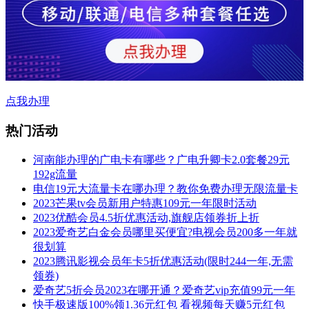
点我办理
热门活动
河南能办理的广电卡有哪些？广电升卿卡2.0套餐29元
192g流量
电信19元大流量卡在哪办理？教你免费办理无限流量卡
2023芒果tv会员新用户特惠109元一年限时活动
2023优酷会员4.5折优惠活动,旗舰店领券折上折
2023爱奇艺白金会员哪里买便宜?电视会员200多一年就
很划算
2023腾讯影视会员年卡5折优惠活动(限时244一年,无需
领券)
爱奇艺5折会员2023在哪开通？爱奇艺vip充值99元一年
快手极速版100%领1.36元红包 看视频每天赚5元红包