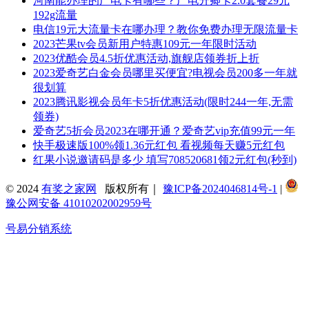
河南能办理的广电卡有哪些？广电升卿卡2.0套餐29元
192g流量
电信19元大流量卡在哪办理？教你免费办理无限流量卡
2023芒果tv会员新用户特惠109元一年限时活动
2023优酷会员4.5折优惠活动,旗舰店领券折上折
2023爱奇艺白金会员哪里买便宜?电视会员200多一年就
很划算
2023腾讯影视会员年卡5折优惠活动(限时244一年,无需
领券)
爱奇艺5折会员2023在哪开通？爱奇艺vip充值99元一年
快手极速版100%领1.36元红包 看视频每天赚5元红包
红果小说邀请码是多少 填写708520681领2元红包(秒到)
© 2024
有奖之家网
版权所有｜
豫ICP备2024046814号-1
|
豫公网安备 41010202002959号
号易分销系统