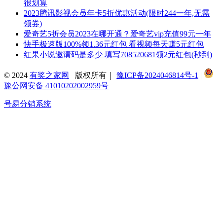
很划算
2023腾讯影视会员年卡5折优惠活动(限时244一年,无需
领券)
爱奇艺5折会员2023在哪开通？爱奇艺vip充值99元一年
快手极速版100%领1.36元红包 看视频每天赚5元红包
红果小说邀请码是多少 填写708520681领2元红包(秒到)
© 2024
有奖之家网
版权所有｜
豫ICP备2024046814号-1
|
豫公网安备 41010202002959号
号易分销系统