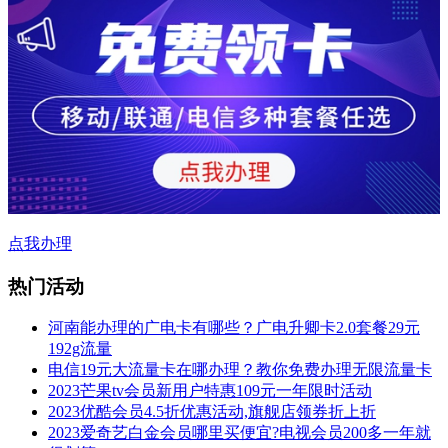
点我办理
热门活动
河南能办理的广电卡有哪些？广电升卿卡2.0套餐29元
192g流量
电信19元大流量卡在哪办理？教你免费办理无限流量卡
2023芒果tv会员新用户特惠109元一年限时活动
2023优酷会员4.5折优惠活动,旗舰店领券折上折
2023爱奇艺白金会员哪里买便宜?电视会员200多一年就