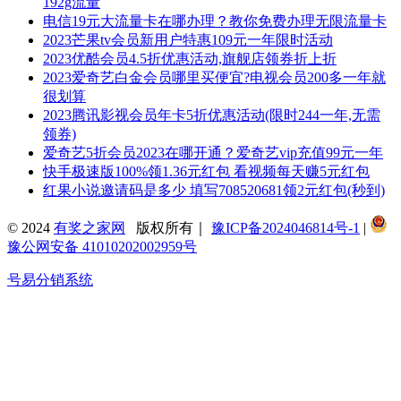
192g流量
电信19元大流量卡在哪办理？教你免费办理无限流量卡
2023芒果tv会员新用户特惠109元一年限时活动
2023优酷会员4.5折优惠活动,旗舰店领券折上折
2023爱奇艺白金会员哪里买便宜?电视会员200多一年就
很划算
2023腾讯影视会员年卡5折优惠活动(限时244一年,无需
领券)
爱奇艺5折会员2023在哪开通？爱奇艺vip充值99元一年
快手极速版100%领1.36元红包 看视频每天赚5元红包
红果小说邀请码是多少 填写708520681领2元红包(秒到)
© 2024
有奖之家网
版权所有｜
豫ICP备2024046814号-1
|
豫公网安备 41010202002959号
号易分销系统