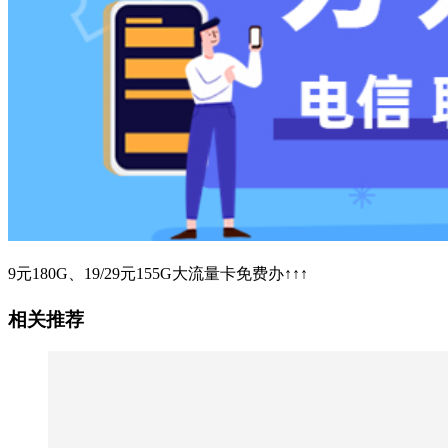
9元180G、19/29元155G大流量卡免费办↑↑↑
相关推荐