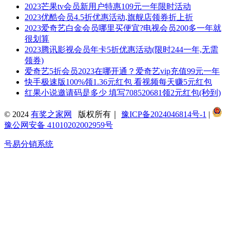
2023芒果tv会员新用户特惠109元一年限时活动
2023优酷会员4.5折优惠活动,旗舰店领券折上折
2023爱奇艺白金会员哪里买便宜?电视会员200多一年就
很划算
2023腾讯影视会员年卡5折优惠活动(限时244一年,无需
领券)
爱奇艺5折会员2023在哪开通？爱奇艺vip充值99元一年
快手极速版100%领1.36元红包 看视频每天赚5元红包
红果小说邀请码是多少 填写708520681领2元红包(秒到)
© 2024
有奖之家网
版权所有｜
豫ICP备2024046814号-1
|
豫公网安备 41010202002959号
号易分销系统