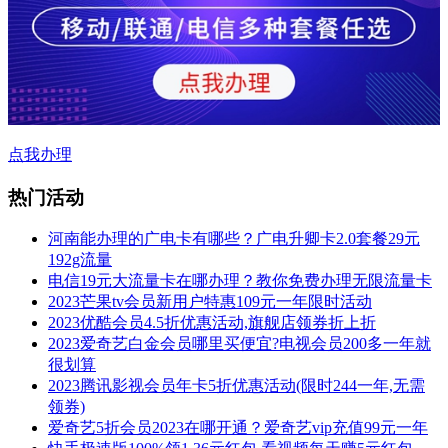
点我办理
热门活动
河南能办理的广电卡有哪些？广电升卿卡2.0套餐29元
192g流量
电信19元大流量卡在哪办理？教你免费办理无限流量卡
2023芒果tv会员新用户特惠109元一年限时活动
2023优酷会员4.5折优惠活动,旗舰店领券折上折
2023爱奇艺白金会员哪里买便宜?电视会员200多一年就
很划算
2023腾讯影视会员年卡5折优惠活动(限时244一年,无需
领券)
爱奇艺5折会员2023在哪开通？爱奇艺vip充值99元一年