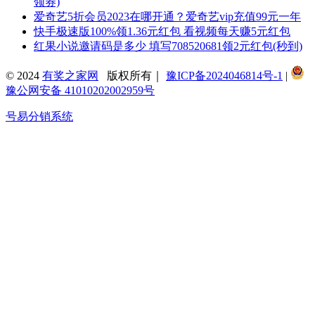
领券)
爱奇艺5折会员2023在哪开通？爱奇艺vip充值99元一年
快手极速版100%领1.36元红包 看视频每天赚5元红包
红果小说邀请码是多少 填写708520681领2元红包(秒到)
© 2024
有奖之家网
版权所有｜
豫ICP备2024046814号-1
|
豫公网安备 41010202002959号
号易分销系统