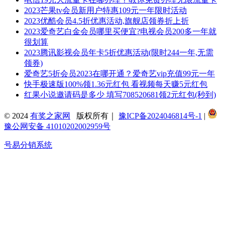
2023芒果tv会员新用户特惠109元一年限时活动
2023优酷会员4.5折优惠活动,旗舰店领券折上折
2023爱奇艺白金会员哪里买便宜?电视会员200多一年就
很划算
2023腾讯影视会员年卡5折优惠活动(限时244一年,无需
领券)
爱奇艺5折会员2023在哪开通？爱奇艺vip充值99元一年
快手极速版100%领1.36元红包 看视频每天赚5元红包
红果小说邀请码是多少 填写708520681领2元红包(秒到)
© 2024
有奖之家网
版权所有｜
豫ICP备2024046814号-1
|
豫公网安备 41010202002959号
号易分销系统