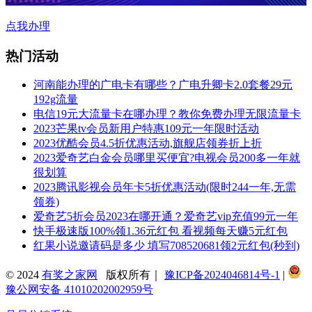
点我办理
热门活动
河南能办理的广电卡有哪些？广电升卿卡2.0套餐29元
192g流量
电信19元大流量卡在哪办理？教你免费办理无限流量卡
2023芒果tv会员新用户特惠109元一年限时活动
2023优酷会员4.5折优惠活动,旗舰店领券折上折
2023爱奇艺白金会员哪里买便宜?电视会员200多一年就
很划算
2023腾讯影视会员年卡5折优惠活动(限时244一年,无需
领券)
爱奇艺5折会员2023在哪开通？爱奇艺vip充值99元一年
快手极速版100%领1.36元红包 看视频每天赚5元红包
红果小说邀请码是多少 填写708520681领2元红包(秒到)
© 2024
有奖之家网
版权所有｜
豫ICP备2024046814号-1
|
豫公网安备 41010202002959号