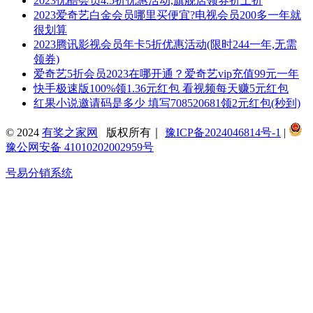
2023优酷会员4.5折优惠活动,旗舰店领券折上折
2023爱奇艺白金会员哪里买便宜?电视会员200多一年就
很划算
2023腾讯影视会员年卡5折优惠活动(限时244一年,无需
领券)
爱奇艺5折会员2023在哪开通？爱奇艺vip充值99元一年
快手极速版100%领1.36元红包 看视频每天赚5元红包
红果小说邀请码是多少 填写708520681领2元红包(秒到)
© 2024
有奖之家网
版权所有｜
豫ICP备2024046814号-1
|
豫公网安备 41010202002959号
号易分销系统