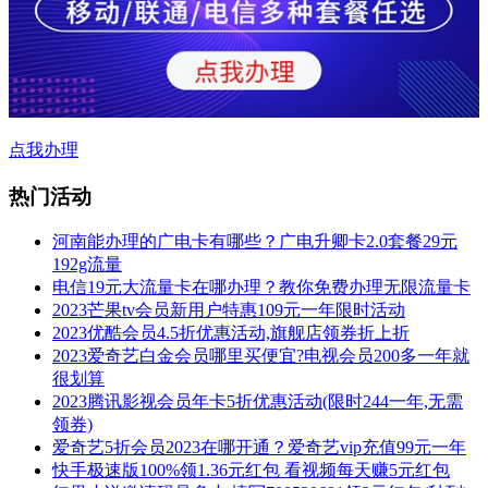
点我办理
热门活动
河南能办理的广电卡有哪些？广电升卿卡2.0套餐29元
192g流量
电信19元大流量卡在哪办理？教你免费办理无限流量卡
2023芒果tv会员新用户特惠109元一年限时活动
2023优酷会员4.5折优惠活动,旗舰店领券折上折
2023爱奇艺白金会员哪里买便宜?电视会员200多一年就
很划算
2023腾讯影视会员年卡5折优惠活动(限时244一年,无需
领券)
爱奇艺5折会员2023在哪开通？爱奇艺vip充值99元一年
快手极速版100%领1.36元红包 看视频每天赚5元红包