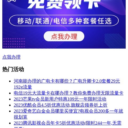
点我办理
热门活动
河南能办理的广电卡有哪些？广电升卿卡2.0套餐29元
192g流量
电信19元大流量卡在哪办理？教你免费办理无限流量卡
2023芒果tv会员新用户特惠109元一年限时活动
2023优酷会员4.5折优惠活动,旗舰店领券折上折
2023爱奇艺白金会员哪里买便宜?电视会员200多一年就
很划算
2023腾讯影视会员年卡5折优惠活动(限时244一年,无需