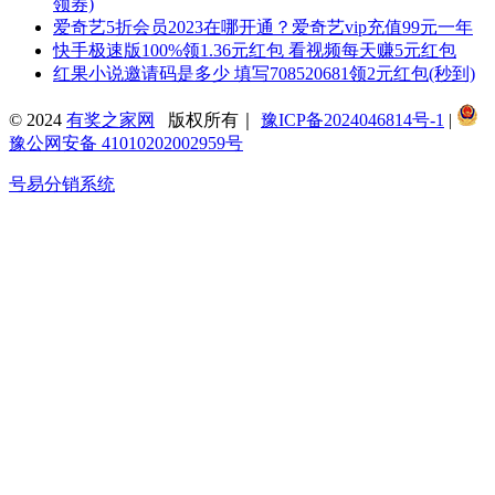
领券)
爱奇艺5折会员2023在哪开通？爱奇艺vip充值99元一年
快手极速版100%领1.36元红包 看视频每天赚5元红包
红果小说邀请码是多少 填写708520681领2元红包(秒到)
© 2024
有奖之家网
版权所有｜
豫ICP备2024046814号-1
|
豫公网安备 41010202002959号
号易分销系统