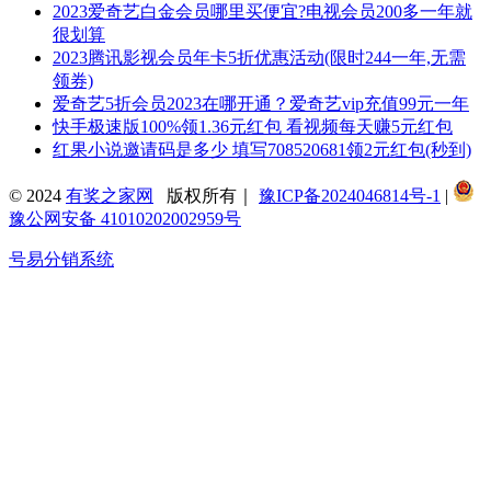
2023爱奇艺白金会员哪里买便宜?电视会员200多一年就
很划算
2023腾讯影视会员年卡5折优惠活动(限时244一年,无需
领券)
爱奇艺5折会员2023在哪开通？爱奇艺vip充值99元一年
快手极速版100%领1.36元红包 看视频每天赚5元红包
红果小说邀请码是多少 填写708520681领2元红包(秒到)
© 2024
有奖之家网
版权所有｜
豫ICP备2024046814号-1
|
豫公网安备 41010202002959号
号易分销系统