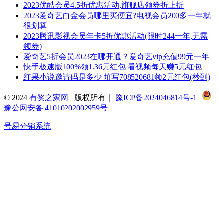
2023优酷会员4.5折优惠活动,旗舰店领券折上折
2023爱奇艺白金会员哪里买便宜?电视会员200多一年就
很划算
2023腾讯影视会员年卡5折优惠活动(限时244一年,无需
领券)
爱奇艺5折会员2023在哪开通？爱奇艺vip充值99元一年
快手极速版100%领1.36元红包 看视频每天赚5元红包
红果小说邀请码是多少 填写708520681领2元红包(秒到)
© 2024
有奖之家网
版权所有｜
豫ICP备2024046814号-1
|
豫公网安备 41010202002959号
号易分销系统