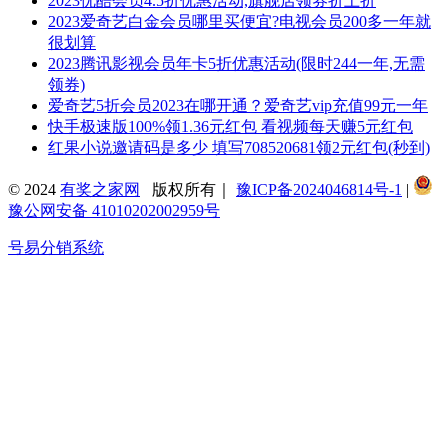
2023优酷会员4.5折优惠活动,旗舰店领券折上折
2023爱奇艺白金会员哪里买便宜?电视会员200多一年就
很划算
2023腾讯影视会员年卡5折优惠活动(限时244一年,无需
领券)
爱奇艺5折会员2023在哪开通？爱奇艺vip充值99元一年
快手极速版100%领1.36元红包 看视频每天赚5元红包
红果小说邀请码是多少 填写708520681领2元红包(秒到)
© 2024
有奖之家网
版权所有｜
豫ICP备2024046814号-1
|
豫公网安备 41010202002959号
号易分销系统