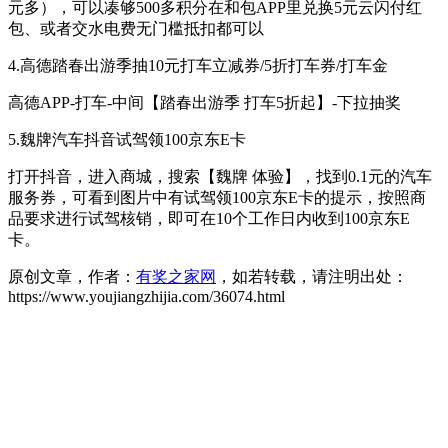
元多），可以凑够500多积分在和包APP里兑换5元云闪付红
包、或者交水电费无门槛抵扣都可以
4.高德踏春出游季抽10元打车立减券/5折打车券/打车金
高德APP-打车-中间【踏春出游季 打车5折起】-下拉抽奖
5.魏牌汽车抖音试驾领100京东E卡
打开抖音，进入商城，搜索【魏牌 体验】，找到0.1元的汽车
服务券，可看到图片中有试驾领100京东E卡的提示，按照商
品要求进行试驾核销，即可在10个工作日内收到100京东E
卡。
原创文章，作者：
有奖之家网
，如若转载，请注明出处：
https://www.youjiangzhijia.com/36074.html