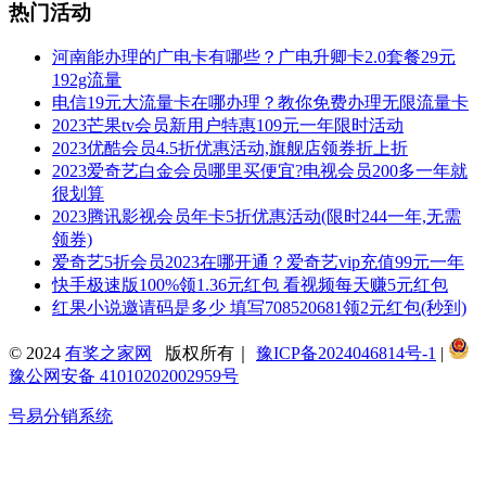
热门活动
河南能办理的广电卡有哪些？广电升卿卡2.0套餐29元
192g流量
电信19元大流量卡在哪办理？教你免费办理无限流量卡
2023芒果tv会员新用户特惠109元一年限时活动
2023优酷会员4.5折优惠活动,旗舰店领券折上折
2023爱奇艺白金会员哪里买便宜?电视会员200多一年就
很划算
2023腾讯影视会员年卡5折优惠活动(限时244一年,无需
领券)
爱奇艺5折会员2023在哪开通？爱奇艺vip充值99元一年
快手极速版100%领1.36元红包 看视频每天赚5元红包
红果小说邀请码是多少 填写708520681领2元红包(秒到)
© 2024
有奖之家网
版权所有｜
豫ICP备2024046814号-1
|
豫公网安备 41010202002959号
号易分销系统