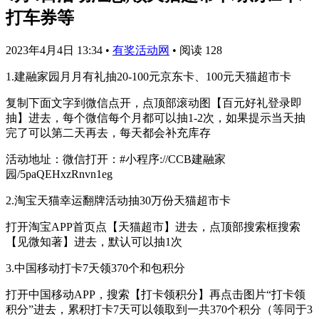
打车券等
2023年4月4日 13:34
•
有奖活动网
•
阅读 128
1.建融家园月月有礼抽20-100元京东卡、100元天猫超市卡
复制下面文字到微信点开，点顶部滚动图【百元好礼登录即
抽】进去，每个微信每个月都可以抽1-2次，如果提示当天抽
完了可以第二天再去，每天都会补充库存
活动地址：微信打开：#小程序://CCB建融家
园/5paQEHxzRnvn1eg
2.淘宝天猫幸运翻牌活动抽30万份天猫超市卡
打开淘宝APP首页点【天猫超市】进去，点顶部搜索框搜索
【见微知著】进去，默认可以抽1次
3.中国移动打卡7天领370个和包积分
打开中国移动APP，搜索【打卡领积分】再点击图片“打卡领
积分”进去，累积打卡7天可以领取到一共370个积分（等同于3