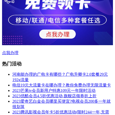
点我办理
热门活动
河南能办理的广电卡有哪些？广电升卿卡2.0套餐29元
192g流量
电信19元大流量卡在哪办理？教你免费办理无限流量卡
2023芒果tv会员新用户特惠109元一年限时活动
2023优酷会员4.5折优惠活动,旗舰店领券折上折
2023爱奇艺白金会员哪里买便宜?电视会员200多一年就
很划算
2023腾讯影视会员年卡5折优惠活动(限时244一年,无需