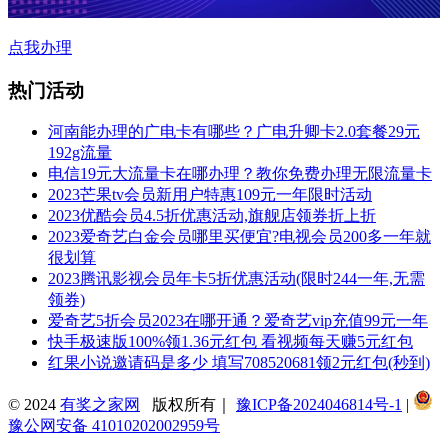
点我办理
热门活动
河南能办理的广电卡有哪些？广电升卿卡2.0套餐29元
192g流量
电信19元大流量卡在哪办理？教你免费办理无限流量卡
2023芒果tv会员新用户特惠109元一年限时活动
2023优酷会员4.5折优惠活动,旗舰店领券折上折
2023爱奇艺白金会员哪里买便宜?电视会员200多一年就
很划算
2023腾讯影视会员年卡5折优惠活动(限时244一年,无需
领券)
爱奇艺5折会员2023在哪开通？爱奇艺vip充值99元一年
快手极速版100%领1.36元红包 看视频每天赚5元红包
红果小说邀请码是多少 填写708520681领2元红包(秒到)
© 2024
有奖之家网
版权所有｜
豫ICP备2024046814号-1
|
豫公网安备 41010202002959号