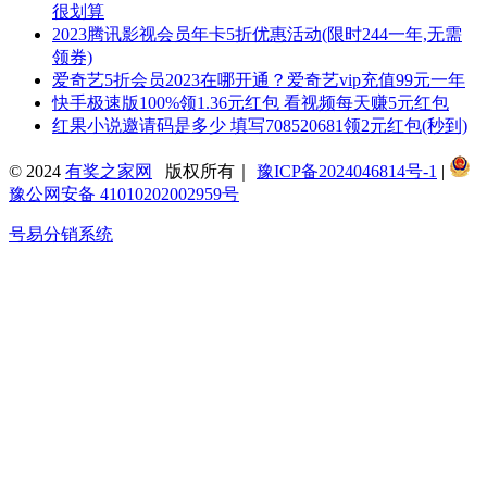
很划算
2023腾讯影视会员年卡5折优惠活动(限时244一年,无需
领券)
爱奇艺5折会员2023在哪开通？爱奇艺vip充值99元一年
快手极速版100%领1.36元红包 看视频每天赚5元红包
红果小说邀请码是多少 填写708520681领2元红包(秒到)
© 2024
有奖之家网
版权所有｜
豫ICP备2024046814号-1
|
豫公网安备 41010202002959号
号易分销系统