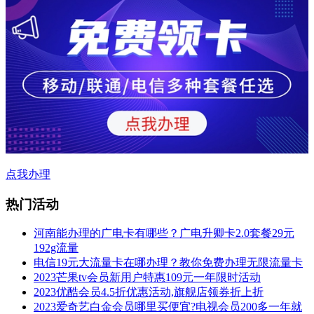
点我办理
热门活动
河南能办理的广电卡有哪些？广电升卿卡2.0套餐29元
192g流量
电信19元大流量卡在哪办理？教你免费办理无限流量卡
2023芒果tv会员新用户特惠109元一年限时活动
2023优酷会员4.5折优惠活动,旗舰店领券折上折
2023爱奇艺白金会员哪里买便宜?电视会员200多一年就