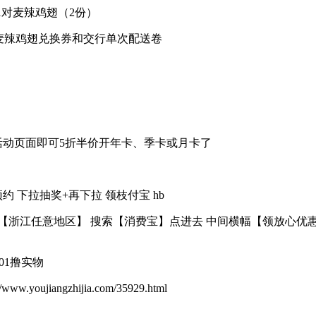
1对麦辣鸡翅（2份）
鸡翅兑换券和交行单次配送卷 ​​​
活动页面即可5折半价开年卡、季卡或月卡了
​​​下拉抽奖+再下拉 领枝付宝 hb
动改【浙江任意地区】 搜索【消费宝】点进去 中间横幅【领放心
.01撸实物
ujiangzhijia.com/35929.html