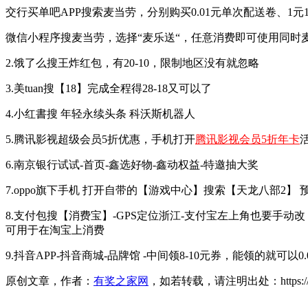
交行买单吧APP搜索麦当劳，分别购买0.01元单次配送卷、1元
微信小程序搜麦当劳，选择“麦乐送“，任意消费即可使用同时麦辣
2.饿了么搜王炸红包，有20-10，限制地区没有就忽略 ​​​
3.美tuan搜【18】完成全程得28-18又可以了 ​​​
4.小红書搜 年轻永续头条 科沃斯机器人 ​​​
5.腾讯影视超级会员5折优惠，手机打开
腾讯影视会员5折年卡
6.南京银行试试-首页-鑫选好物-鑫动权益-特邀抽大奖 ​​​
7.oppo旗下手机 打开自带的【游戏中心】搜索【天龙八部2】 预约 
8.支付包搜【消费宝】-GPS定位浙江-支付宝左上角也要手
可用于在淘宝上消费
9.抖音APP-抖音商城-品牌馆 -中间领8-10元券，能领的就可以0
原创文章，作者：
有奖之家网
，如若转载，请注明出处：https://www.yo