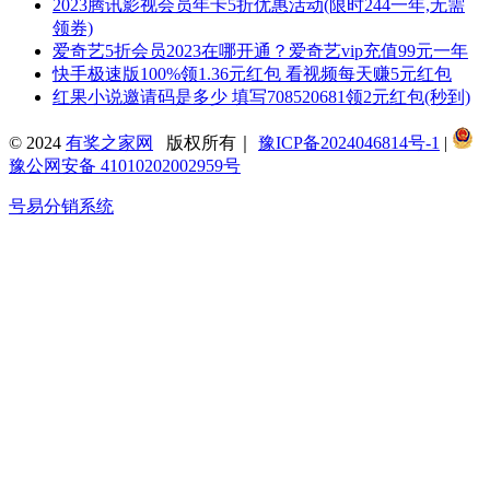
2023腾讯影视会员年卡5折优惠活动(限时244一年,无需
领券)
爱奇艺5折会员2023在哪开通？爱奇艺vip充值99元一年
快手极速版100%领1.36元红包 看视频每天赚5元红包
红果小说邀请码是多少 填写708520681领2元红包(秒到)
© 2024
有奖之家网
版权所有｜
豫ICP备2024046814号-1
|
豫公网安备 41010202002959号
号易分销系统