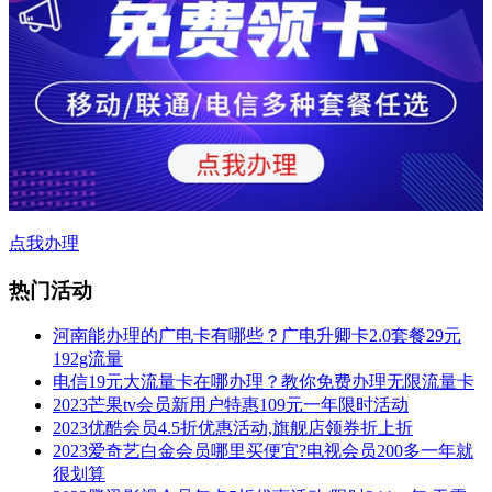
点我办理
热门活动
河南能办理的广电卡有哪些？广电升卿卡2.0套餐29元
192g流量
电信19元大流量卡在哪办理？教你免费办理无限流量卡
2023芒果tv会员新用户特惠109元一年限时活动
2023优酷会员4.5折优惠活动,旗舰店领券折上折
2023爱奇艺白金会员哪里买便宜?电视会员200多一年就
很划算