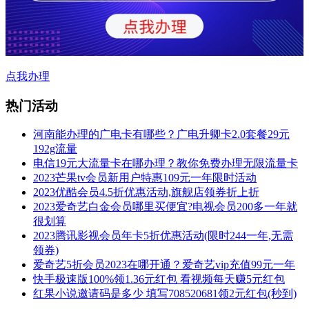
点我办理
热门活动
河南能办理的广电卡有哪些？广电升卿卡2.0套餐29元
192g流量
电信19元大流量卡在哪办理？教你免费办理无限流量卡
2023芒果tv会员新用户特惠109元一年限时活动
2023优酷会员4.5折优惠活动,旗舰店领券折上折
2023爱奇艺白金会员哪里买便宜?电视会员200多一年就
很划算
2023腾讯影视会员年卡5折优惠活动(限时244一年,无需
领券)
爱奇艺5折会员2023在哪开通？爱奇艺vip充值99元一年
快手极速版100%领1.36元红包 看视频每天赚5元红包
红果小说邀请码是多少 填写708520681领2元红包(秒到)