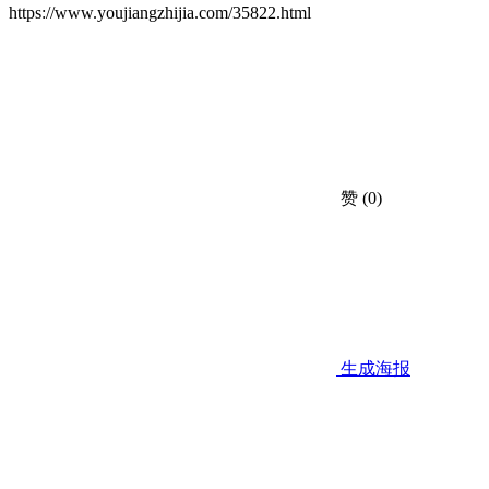
https://www.youjiangzhijia.com/35822.html
赞
(0)
生成海报