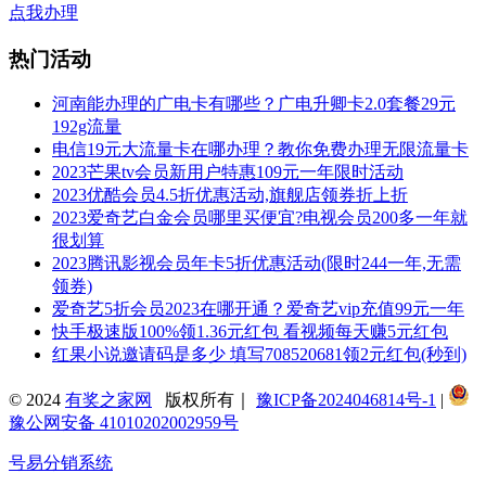
点我办理
热门活动
河南能办理的广电卡有哪些？广电升卿卡2.0套餐29元
192g流量
电信19元大流量卡在哪办理？教你免费办理无限流量卡
2023芒果tv会员新用户特惠109元一年限时活动
2023优酷会员4.5折优惠活动,旗舰店领券折上折
2023爱奇艺白金会员哪里买便宜?电视会员200多一年就
很划算
2023腾讯影视会员年卡5折优惠活动(限时244一年,无需
领券)
爱奇艺5折会员2023在哪开通？爱奇艺vip充值99元一年
快手极速版100%领1.36元红包 看视频每天赚5元红包
红果小说邀请码是多少 填写708520681领2元红包(秒到)
© 2024
有奖之家网
版权所有｜
豫ICP备2024046814号-1
|
豫公网安备 41010202002959号
号易分销系统