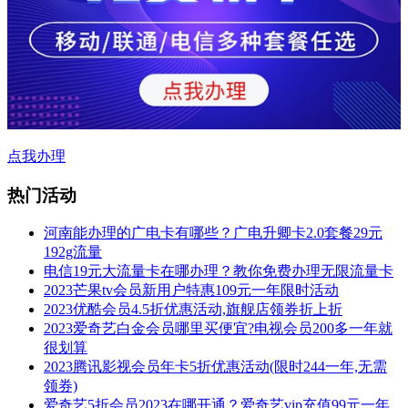
点我办理
热门活动
河南能办理的广电卡有哪些？广电升卿卡2.0套餐29元
192g流量
电信19元大流量卡在哪办理？教你免费办理无限流量卡
2023芒果tv会员新用户特惠109元一年限时活动
2023优酷会员4.5折优惠活动,旗舰店领券折上折
2023爱奇艺白金会员哪里买便宜?电视会员200多一年就
很划算
2023腾讯影视会员年卡5折优惠活动(限时244一年,无需
领券)
爱奇艺5折会员2023在哪开通？爱奇艺vip充值99元一年