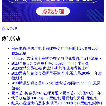
点我办理
热门活动
河南能办理的广电卡有哪些？广电升卿卡2.0套餐29元
192g流量
电信19元大流量卡在哪办理？教你免费办理无限流量卡
2023芒果tv会员新用户特惠109元一年限时活动
2023优酷会员4.5折优惠活动,旗舰店领券折上折
2023爱奇艺白金会员哪里买便宜?电视会员200多一年就
很划算
2023腾讯影视会员年卡5折优惠活动(限时244一年,无需
领券)
爱奇艺5折会员2023在哪开通？爱奇艺vip充值99元一年
快手极速版100%领1.36元红包 看视频每天赚5元红包
红果小说邀请码是多少 填写708520681领2元红包(秒到)