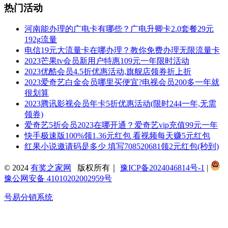
热门活动
河南能办理的广电卡有哪些？广电升卿卡2.0套餐29元
192g流量
电信19元大流量卡在哪办理？教你免费办理无限流量卡
2023芒果tv会员新用户特惠109元一年限时活动
2023优酷会员4.5折优惠活动,旗舰店领券折上折
2023爱奇艺白金会员哪里买便宜?电视会员200多一年就
很划算
2023腾讯影视会员年卡5折优惠活动(限时244一年,无需
领券)
爱奇艺5折会员2023在哪开通？爱奇艺vip充值99元一年
快手极速版100%领1.36元红包 看视频每天赚5元红包
红果小说邀请码是多少 填写708520681领2元红包(秒到)
© 2024
有奖之家网
版权所有｜
豫ICP备2024046814号-1
|
豫公网安备 41010202002959号
号易分销系统