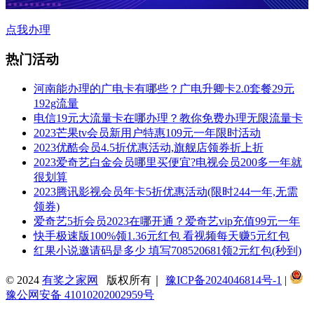
点我办理
热门活动
河南能办理的广电卡有哪些？广电升卿卡2.0套餐29元
192g流量
电信19元大流量卡在哪办理？教你免费办理无限流量卡
2023芒果tv会员新用户特惠109元一年限时活动
2023优酷会员4.5折优惠活动,旗舰店领券折上折
2023爱奇艺白金会员哪里买便宜?电视会员200多一年就
很划算
2023腾讯影视会员年卡5折优惠活动(限时244一年,无需
领券)
爱奇艺5折会员2023在哪开通？爱奇艺vip充值99元一年
快手极速版100%领1.36元红包 看视频每天赚5元红包
红果小说邀请码是多少 填写708520681领2元红包(秒到)
© 2024
有奖之家网
版权所有｜
豫ICP备2024046814号-1
|
豫公网安备 41010202002959号