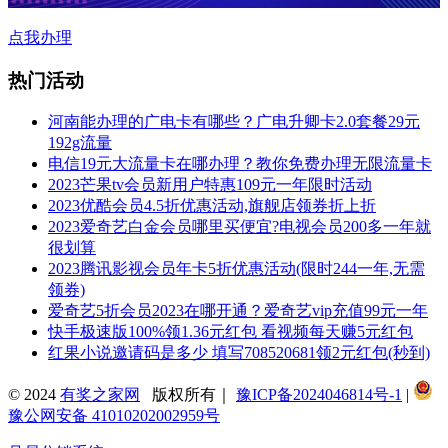
点我办理
热门活动
河南能办理的广电卡有哪些？广电升卿卡2.0套餐29元
192g流量
电信19元大流量卡在哪办理？教你免费办理无限流量卡
2023芒果tv会员新用户特惠109元一年限时活动
2023优酷会员4.5折优惠活动,旗舰店领券折上折
2023爱奇艺白金会员哪里买便宜?电视会员200多一年就
很划算
2023腾讯影视会员年卡5折优惠活动(限时244一年,无需
领券)
爱奇艺5折会员2023在哪开通？爱奇艺vip充值99元一年
快手极速版100%领1.36元红包 看视频每天赚5元红包
红果小说邀请码是多少 填写708520681领2元红包(秒到)
© 2024
有奖之家网
版权所有｜
豫ICP备2024046814号-1
|
豫公网安备 41010202002959号