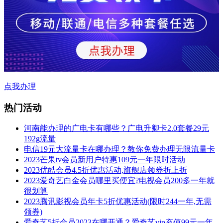
点我办理
热门活动
河南能办理的广电卡有哪些？广电升卿卡2.0套餐29元
192g流量
电信19元大流量卡在哪办理？教你免费办理无限流量卡
2023芒果tv会员新用户特惠109元一年限时活动
2023优酷会员4.5折优惠活动,旗舰店领券折上折
2023爱奇艺白金会员哪里买便宜?电视会员200多一年就
很划算
2023腾讯影视会员年卡5折优惠活动(限时244一年,无需
领券)
爱奇艺5折会员2023在哪开通？爱奇艺vip充值99元一年