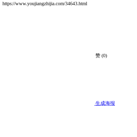
https://www.youjiangzhijia.com/34643.html
赞
(0)
生成海报