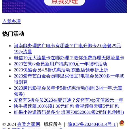
点我办理
热门活动
河南能办理的广电卡有哪些？广电升卿卡2.0套餐29元
192g流量
电信19元大流量卡在哪办理？教你免费办理无限流量卡
2023芒果tv会员新用户特惠109元一年限时活动
2023优酷会员4.5折优惠活动,旗舰店领券折上折
2023爱奇艺白金会员哪里买便宜?电视会员200多一年就
很划算
2023腾讯影视会员年卡5折优惠活动(限时244一年,无需
领券)
爱奇艺5折会员2023在哪开通？爱奇艺vip充值99元一年
快手极速版100%领1.36元红包 看视频每天赚5元红包
红果小说邀请码是多少 填写708520681领2元红包(秒到)
© 2024
有奖之家网
版权所有｜
豫ICP备2024046814号-1
|