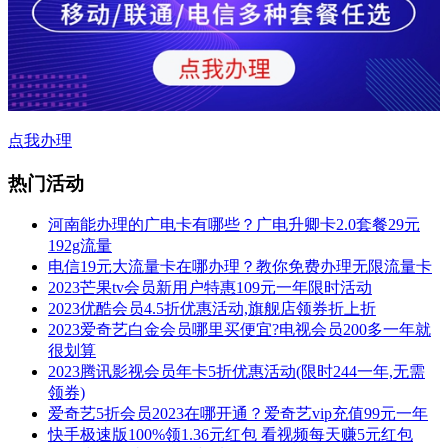
点我办理
热门活动
河南能办理的广电卡有哪些？广电升卿卡2.0套餐29元
192g流量
电信19元大流量卡在哪办理？教你免费办理无限流量卡
2023芒果tv会员新用户特惠109元一年限时活动
2023优酷会员4.5折优惠活动,旗舰店领券折上折
2023爱奇艺白金会员哪里买便宜?电视会员200多一年就
很划算
2023腾讯影视会员年卡5折优惠活动(限时244一年,无需
领券)
爱奇艺5折会员2023在哪开通？爱奇艺vip充值99元一年
快手极速版100%领1.36元红包 看视频每天赚5元红包