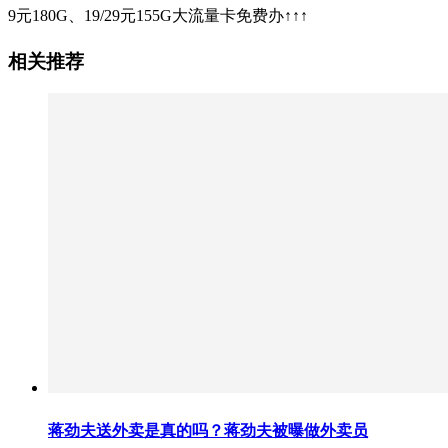
9元180G、19/29元155G大流量卡免费办↑↑↑
相关推荐
蒋劲夫送外卖是真的吗？蒋劲夫被曝做外卖员