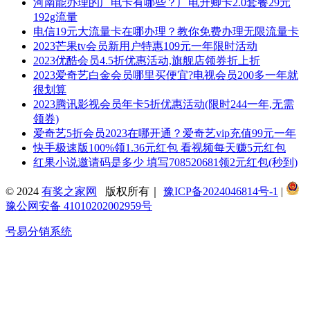
河南能办理的广电卡有哪些？广电升卿卡2.0套餐29元
192g流量
电信19元大流量卡在哪办理？教你免费办理无限流量卡
2023芒果tv会员新用户特惠109元一年限时活动
2023优酷会员4.5折优惠活动,旗舰店领券折上折
2023爱奇艺白金会员哪里买便宜?电视会员200多一年就
很划算
2023腾讯影视会员年卡5折优惠活动(限时244一年,无需
领券)
爱奇艺5折会员2023在哪开通？爱奇艺vip充值99元一年
快手极速版100%领1.36元红包 看视频每天赚5元红包
红果小说邀请码是多少 填写708520681领2元红包(秒到)
© 2024
有奖之家网
版权所有｜
豫ICP备2024046814号-1
|
豫公网安备 41010202002959号
号易分销系统