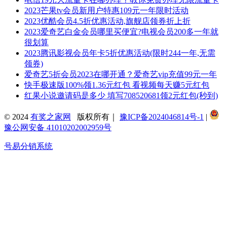
2023芒果tv会员新用户特惠109元一年限时活动
2023优酷会员4.5折优惠活动,旗舰店领券折上折
2023爱奇艺白金会员哪里买便宜?电视会员200多一年就
很划算
2023腾讯影视会员年卡5折优惠活动(限时244一年,无需
领券)
爱奇艺5折会员2023在哪开通？爱奇艺vip充值99元一年
快手极速版100%领1.36元红包 看视频每天赚5元红包
红果小说邀请码是多少 填写708520681领2元红包(秒到)
© 2024
有奖之家网
版权所有｜
豫ICP备2024046814号-1
|
豫公网安备 41010202002959号
号易分销系统