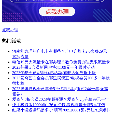
点我办理
热门活动
河南能办理的广电卡有哪些？广电升卿卡2.0套餐29元
192g流量
电信19元大流量卡在哪办理？教你免费办理无限流量卡
2023芒果tv会员新用户特惠109元一年限时活动
2023优酷会员4.5折优惠活动,旗舰店领券折上折
2023爱奇艺白金会员哪里买便宜?电视会员200多一年就
很划算
2023腾讯影视会员年卡5折优惠活动(限时244一年,无需
领券)
爱奇艺5折会员2023在哪开通？爱奇艺vip充值99元一年
快手极速版100%领1.36元红包 看视频每天赚5元红包
红果小说邀请码是多少 填写708520681领2元红包(秒到)