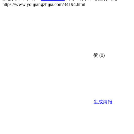
https://www.youjiangzhijia.com/34194.html
赞
(0)
生成海报