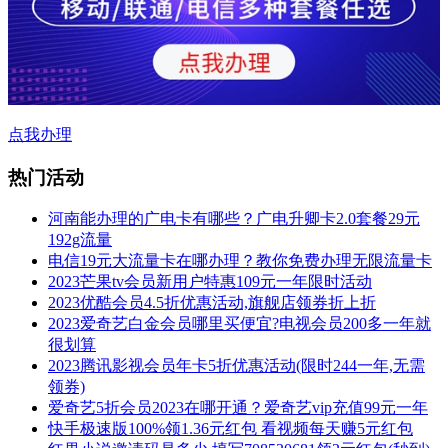
点我办理
热门活动
河南能办理的广电卡有哪些？广电升卿卡2.0套餐29元
192g流量
电信19元大流量卡在哪办理？教你免费办理无限流量卡
2023芒果tv会员新用户特惠109元一年限时活动
2023优酷会员4.5折优惠活动,旗舰店领券折上折
2023爱奇艺白金会员哪里买便宜?电视会员200多一年就
很划算
2023腾讯影视会员年卡5折优惠活动(限时244一年,无需
领券)
爱奇艺5折会员2023在哪开通？爱奇艺vip充值99元一年
快手极速版100%领1.36元红包 看视频每天赚5元红包