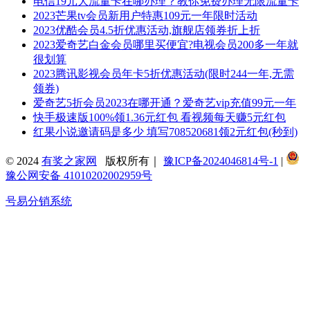
电信19元大流量卡在哪办理？教你免费办理无限流量卡
2023芒果tv会员新用户特惠109元一年限时活动
2023优酷会员4.5折优惠活动,旗舰店领券折上折
2023爱奇艺白金会员哪里买便宜?电视会员200多一年就
很划算
2023腾讯影视会员年卡5折优惠活动(限时244一年,无需
领券)
爱奇艺5折会员2023在哪开通？爱奇艺vip充值99元一年
快手极速版100%领1.36元红包 看视频每天赚5元红包
红果小说邀请码是多少 填写708520681领2元红包(秒到)
© 2024
有奖之家网
版权所有｜
豫ICP备2024046814号-1
|
豫公网安备 41010202002959号
号易分销系统