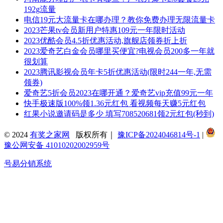
192g流量
电信19元大流量卡在哪办理？教你免费办理无限流量卡
2023芒果tv会员新用户特惠109元一年限时活动
2023优酷会员4.5折优惠活动,旗舰店领券折上折
2023爱奇艺白金会员哪里买便宜?电视会员200多一年就
很划算
2023腾讯影视会员年卡5折优惠活动(限时244一年,无需
领券)
爱奇艺5折会员2023在哪开通？爱奇艺vip充值99元一年
快手极速版100%领1.36元红包 看视频每天赚5元红包
红果小说邀请码是多少 填写708520681领2元红包(秒到)
© 2024
有奖之家网
版权所有｜
豫ICP备2024046814号-1
|
豫公网安备 41010202002959号
号易分销系统