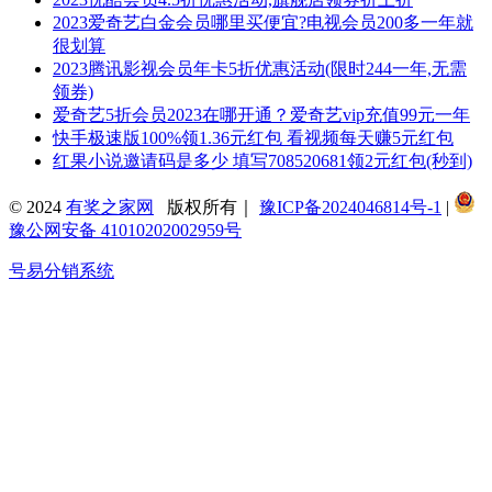
2023爱奇艺白金会员哪里买便宜?电视会员200多一年就
很划算
2023腾讯影视会员年卡5折优惠活动(限时244一年,无需
领券)
爱奇艺5折会员2023在哪开通？爱奇艺vip充值99元一年
快手极速版100%领1.36元红包 看视频每天赚5元红包
红果小说邀请码是多少 填写708520681领2元红包(秒到)
© 2024
有奖之家网
版权所有｜
豫ICP备2024046814号-1
|
豫公网安备 41010202002959号
号易分销系统