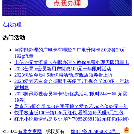
点我办理
热门活动
河南能办理的广电卡有哪些？广电升卿卡2.0套餐29元
192g流量
电信19元大流量卡在哪办理？教你免费办理无限流量卡
2023芒果tv会员新用户特惠109元一年限时活动
2023优酷会员4.5折优惠活动,旗舰店领券折上折
2023爱奇艺白金会员哪里买便宜?电视会员200多一年就
很划算
2023腾讯影视会员年卡5折优惠活动(限时244一年,无需
领券)
爱奇艺5折会员2023在哪开通？爱奇艺vip充值99元一年
快手极速版100%领1.36元红包 看视频每天赚5元红包
红果小说邀请码是多少 填写708520681领2元红包(秒到)
© 2024
有奖之家网
版权所有｜
豫ICP备2024046814号-1
|