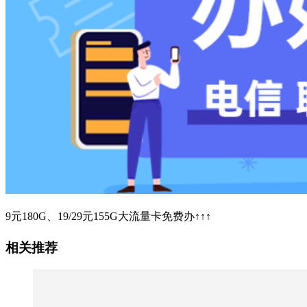
9元180G、19/29元155G大流量卡免费办↑↑↑
相关推荐