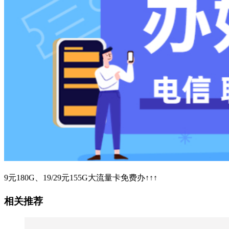
9元180G、19/29元155G大流量卡免费办↑↑↑
相关推荐