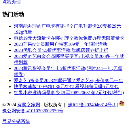
点我办理
热门活动
河南能办理的广电卡有哪些？广电升卿卡2.0套餐29元
192g流量
电信19元大流量卡在哪办理？教你免费办理无限流量卡
2023芒果tv会员新用户特惠109元一年限时活动
2023优酷会员4.5折优惠活动,旗舰店领券折上折
2023爱奇艺白金会员哪里买便宜?电视会员200多一年就
很划算
2023腾讯影视会员年卡5折优惠活动(限时244一年,无需
领券)
爱奇艺5折会员2023在哪开通？爱奇艺vip充值99元一年
快手极速版100%领1.36元红包 看视频每天赚5元红包
红果小说邀请码是多少 填写708520681领2元红包(秒到)
© 2024
有奖之家网
版权所有｜
豫ICP备2024046814号-1
|
豫公网安备 41010202002959号
号易分销系统